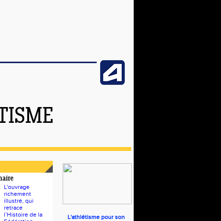
TISME
naire
L'ouvrage
richement
illustré, qui
retrace
l’Histoire de la
L'athlétisme pour son