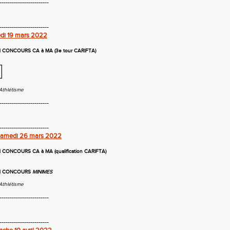
------------------------
------------------------
di 19 mars 2022
CONCOURS CA à MA (3e tour CARIFTA)
Athlétisme
------------------------
------------------------
 Samedi 26 mars 2022
ONCOURS CA à MA (qualification CARIFTA)
N CONCOURS
MINIMES
Athlétisme
------------------------
------------------------