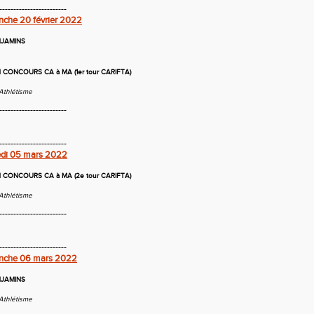
------------------------
nche 20 février 2022
NJAMINS
CONCOURS CA à MA (1er tour CARIFTA)
Athlétisme
------------------------
------------------------
edi 05 mars 2022
CONCOURS CA à MA (2e tour CARIFTA)
Athlétisme
------------------------
------------------------
anche 06 mars 2022
NJAMINS
Athlétisme