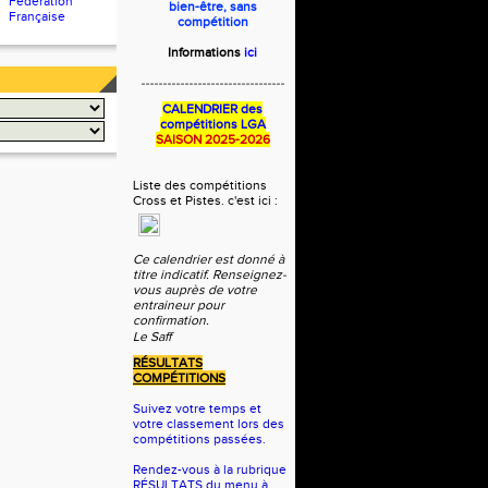
Fédération
bien-être, sans
Française
compétition
Informations
ici
---------------------------------
CALENDRIER des
compétitions LGA
SAISON 2025-2026
Liste des compétitions
Cross et Pistes. c'est ici :
Ce calendrier est donné à
titre indicatif. Renseignez-
vous auprès de votre
entraineur pour
confirmation.
Le Saff
RÉSULTATS
COMP
ÉTITIONS
Suivez votre temps et
votre classement lors des
compétitions passées.
Rendez-vous à la rubrique
RÉSULTATS du menu à