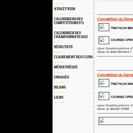
ATHLÈT'KIDS
------------------------------
Compétition du Dima
CALENDRIERS DES
COMPETITIONS 971
TRIATHLON BE
CALENDRIER DES
CHAMPIONNATS 2022
COURSES OPEN
RÉSULTATS
Ligue Guadeloupéenne d'
Stade de BAIE-MAHAULT
------------------------------
CLASSEMENT DES CLUBS
MÉDIATHÈQUE
------------------------------
Compétition du Same
ENGAGÉS
TRIATHLON MIN
BILANS
COURSES OPEN
LIENS
Ligue Guadeloupéenne d'
Stade de BASSE-TERRE
------------------------------