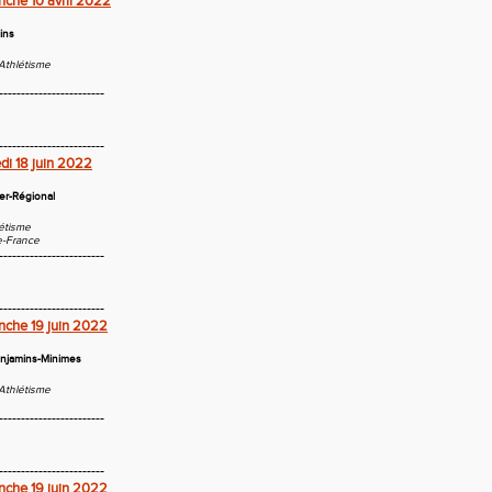
che 10 avril 2022
ins
Athlétisme
------------------------
------------------------
i 18 juin 2022
er-Régional
létisme
e-France
------------------------
------------------------
nche 19 juin 2022
njamins-Minimes
Athlétisme
------------------------
------------------------
nche 19 juin 2022