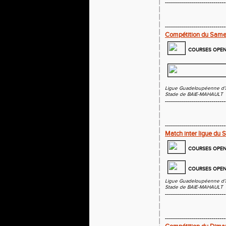
------------------------------
------------------------------
Compétition du Same
COURSES OPEN 
Ligue Guadeloupéenne d'
Stade de BAIE-MAHAULT
------------------------------
------------------------------
Match inter ligue du
COURSES OPEN C
COURSES OPE
Ligue Guadeloupéenne d'
Stade de BAIE-MAHAULT
------------------------------
------------------------------