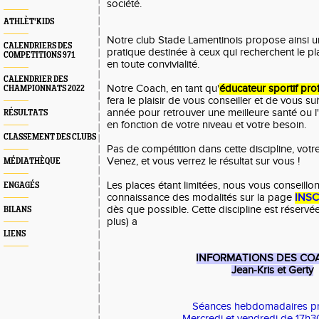
société.
ATHLÈT'KIDS
Notre club Stade Lamentinois propose ainsi un
CALENDRIERS DES
pratique destinée à ceux qui recherchent le plai
COMPETITIONS 971
en toute convivialité.
CALENDRIER DES
Notre Coach, en tant qu'
éducateur sportif pro
CHAMPIONNATS 2022
fera le plaisir de vous conseiller et de vous su
année pour retrouver une meilleure santé ou l'e
RÉSULTATS
en fonction de votre niveau et votre besoin.
CLASSEMENT DES CLUBS
Pas de compétition dans cette discipline, votre 
Venez, et vous verrez le résultat sur vous !
MÉDIATHÈQUE
Les places étant limitées, nous vous conseill
ENGAGÉS
connaissance des modalités sur la page
INSC
dès que possible. Cette discipline est réservée
BILANS
plus) a
LIENS
INFORMATIONS DES COA
Jean-Kris et Gerty
Séances hebdomadaires pr
Mercredi et vendredi de 17h3