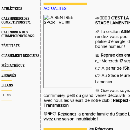
ACTUALITES
ATHLÈT'KIDS
📣🏃‍♀️🏃‍♂️
C’EST L
CALENDRIERS DES
COMPETITIONS 971
STADE LAMENTIN
🎉 La section
Athl
CALENDRIER DES
CHAMPIONNATS 2022
rendez-vous pour 
pleine d’énergie,
RÉSULTATS
bonne humeur !
📅
Reprise des ent
CLASSEMENT DES CLUBS
👉 Mercredi
17 s
MÉDIATHÈQUE
👉 À partir de
15h
👉 Au Stade Munic
ENGAGÉS
Lamentin
BILANS
🔆 Que vous soyez
confirmé(e), petit ou grand, venez découvrir, 
LIENS
avec nous les valeurs de notre club :
Respect 
Transmission
.
💛🖤🤍
Rejoignez la grande famille du Stade L
vivez une saison inoubliable !
les Réactions